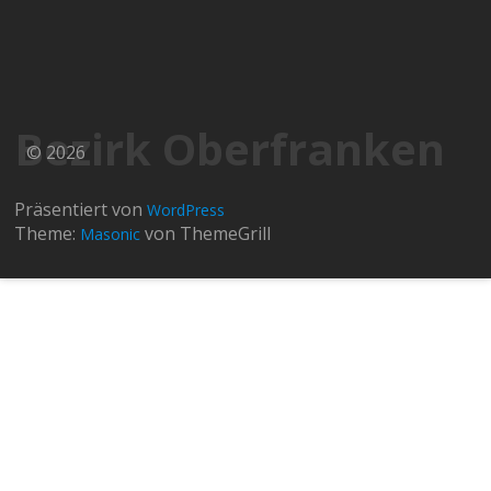
Bezirk Oberfranken
© 2026
Präsentiert von
WordPress
Theme:
von ThemeGrill
Masonic