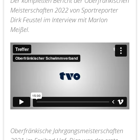
Der kompletten Bericht der Oberfränkischen
Meisterschaften 2022 von Sportreporter
Dirk Feustel im Interview mit Marlon
Meißel.
Oberfränkische Jahrgangsmeisterschaften