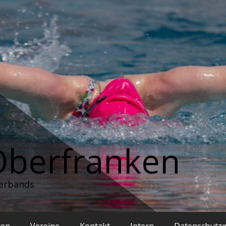
Oberfranken
erbands