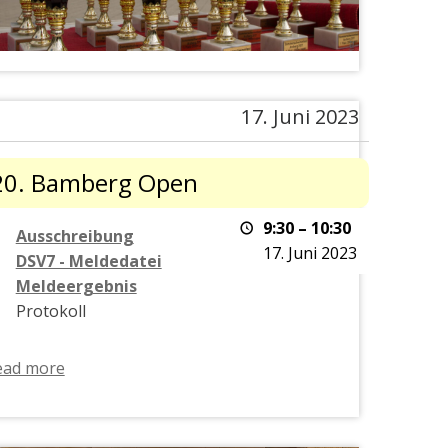
17. Juni 2023
.
20. Bamberg Open
amberg
pen
9:30
–
10:30
Ausschreibung
17. Juni 2023
DSV7 - Meldedatei
Meldeergebnis
Protokoll
ead more