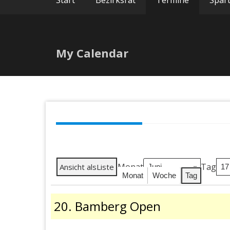
Start
Bezirksrat
Termine
Spar
My Calendar
Monat
Tag
Ansicht als
Liste
Monat
Woche
Tag
20.
20. Bamberg Open
Bamberg
Open