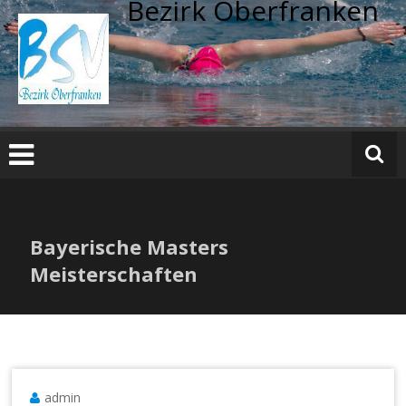
Bezirk Oberfranken
Zum
Inhalt
springen
Bayerische Masters
Meisterschaften
admin