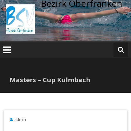
Bezirk Oberfranken
Zum
Inhalt
springen
Masters – Cup Kulmbach
admin