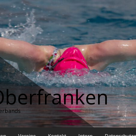
Oberfranken
erbands