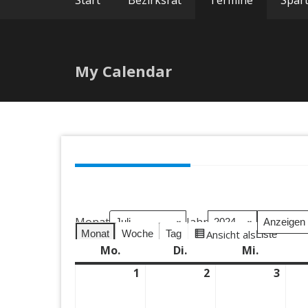
Start
Bezirksrat
Termine
Spar
My Calendar
Monat
Jahr
Anzeigen als
Ansicht als
Monat
Woche
Tag
Raster
Liste
Mo.
Montag
Di.
Dienstag
Mi.
Mittwoc
1
1.
2
2.
3
3.
Juli
Juli
Juli
2024
2024
2024