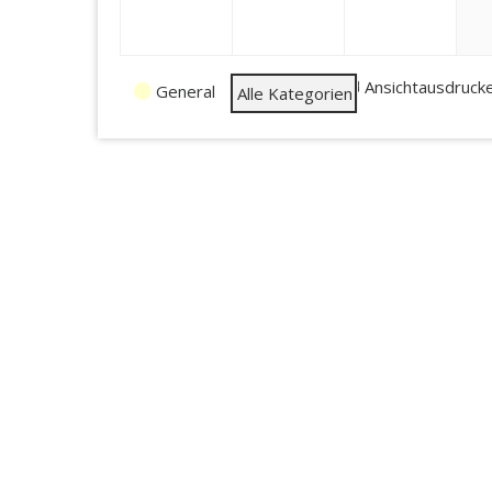
2024
2024
2024
Veranstaltungskategorien
Ansicht
ausdruck
General
Alle Kategorien