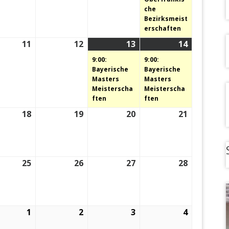
che
Bezirksmeist
erschaften
11
11.
12
12.
13
13.
(1
14
14.
(1
Juli
Juli
Juli
Veranstaltung)
Juli
Veranstal
9:00:
9:00:
2024
2024
2024
2024
Bayerische
Bayerische
Masters
Masters
Meisterscha
Meisterscha
ften
ften
18
18.
19
19.
20
20.
21
21.
Juli
Juli
Juli
Juli
2024
2024
2024
2024
25
25.
26
26.
27
27.
28
28.
Juli
Juli
Juli
Juli
2024
2024
2024
2024
1
1.
2
2.
3
3.
4
4.
August
August
August
August