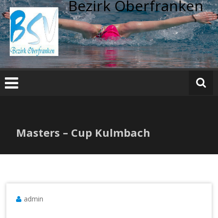
Bezirk Oberfranken
Zum
Inhalt
springen
Masters – Cup Kulmbach
admin